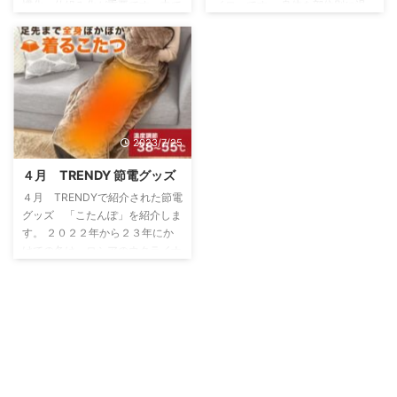
慣化・仕組み化が重要です。中で
イロ」です。 身体を部位別に温
けで開発が始まり、商品化に至り
方以降に帰宅したとき室内温度を
も効果的なのは電気の使用状況を
めるグッズも節電に有効です。日
...
...
把握することです。毎月の電気料
曜発明ギャラリーの「カイロ イ
金を見るだけでは長続きしない節
ンネックウォーマー暖か朗（あっ
電も毎日の利用状況を見える化す
たかろう）Ⅱ」は首回りや背中を
るとい応なしに積極的になりま
温める。ユニークなのは背中側の
す。電力モニタリングシステム
ポケットにカイロを入れて、その
「ネイチャー リモイー ライ
熱が全身に伝わるようにしている
2023/7/25
ト」は、電力消費量や電気料金を
点だ。「背中の温感ツボである大
リアルタイムでチェックしたり、
椎（だいつい）と風門（ふうも
４月 TRENDY 節電グッズ
それらを日・週・月・年ごとに比
ん）を刺激することで、全身ぽか
４月 TRENDYで紹介された節電
較することができます。本体をコ
ぽかと温められます。カイロの大
グッズ 「こたんぽ」を紹介しま
ンセントに差すだけで、関連デー
きさにもよりますが、効果は約６
す。 ２０２２年から２３年にか
タをスマホに表示するので簡単で
時間持続します。ちなみに身に着
けての冬は、ロシアのウクライナ
す。別売りのスマートリモコン
けた後に上着を羽織れば、この ...
侵攻と強烈な冬将軍の到来から燃
「ネイチ ...
料が高騰してしまい、節電を余儀
なくされています。エアコンの設
定温度を抑えての節電では肌寒く
感じられますね。そこで有効な温
めグッズとしてサンコーの「こた
んぽ」、全身を温める「着られる
毛布」が販売されています。筆者