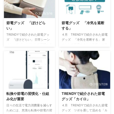
2025/3/16
2025/3/16
節電グッズ 「ぽけどら
節電グッズ 「冷気を遮断
い」
する」
TRENDYで紹介された節電グッ
４月 TRENDYで紹介された節電
ズ 「ぽけどらい」 日常シーン
グッズ 「冷気を遮断する」 家
においてピンポイントで活躍する
のなかで節電するなら外気との接
グッズも取り入れれば節電はさら
点である窓際が鍵を握ります。室
に徹底できる。衣装乾燥機は消費
温が外気温の影響を受けにくくす
電力も大きく、乾かしたい衣類が
ることで、夏や冬を中心に稼働す
数枚と少ない場合、効率が悪い、
るエアコンの冷暖房効率があが
そこでスリーアールの「クラレ
る。「スイッチポット カーテ
折り畳み衣料乾燥機 ぽけどら
ン」はカーテンレールに取り付け
い」の登場です。「ぽけどらい」
てカーテンの開閉を自動化させま
2023/7/26
2023/7/26
は、少量の衣類を素早く乾かすこ
す。タイマー機能を利用すれば、
とに特化しておりますので、一般
夏は日差しが強くなる日中、冬は
転換や節電の習慣化・仕組
TRENDYで紹介された節電
的な衣類乾燥機に比べて電気代を
冷気が入り込む日没後にカーテン
み化が重要
グッズ「カイロ」
大幅に節電できます。開発した会
が閉まるように設定ができる。室
日々の生活で電力消費量を減らす
４月 TRENDYで紹介された節電
社の社内からの「子供に服を数枚
内の急激な温度変化によってエア
ためには、意識も転換や節電の習
グッズ ツボを通して温める「カ
だけ乾かしたいという声がきっか
コンに負担がかかるのを防ぐ。夕