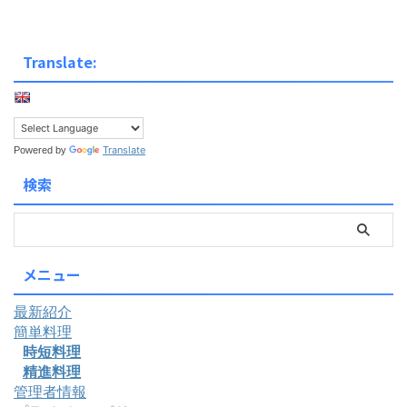
も６年前に購入したサンコーの製
品「着られる毛布」は、歩く事が
出来ずにイチイチ脱がないといけ
Translate:
ませんでしたが、最近のヒーター
付き「こたんぽ」毛布は、１ ...
Translate
Powered by
検索
メニュー
最新紹介
簡単料理
時短料理
精進料理
管理者情報