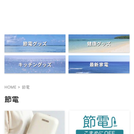
便利グッズの情報発信
マーケットシア
節電グッズ
健康グッズ
キッチングッズ
最新家電
HOME
>
節電
節電