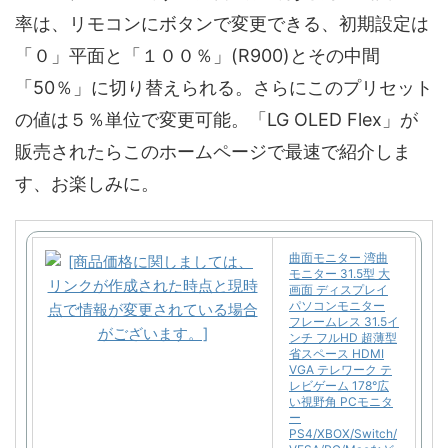
率は、リモコンにボタンで変更できる、初期設定は
「０」平面と「１００％」(R900)とその中間
「50％」に切り替えられる。さらにこのプリセット
の値は５％単位で変更可能。「LG OLED Flex」が
販売されたらこのホームページで最速で紹介しま
す、お楽しみに。
曲面モニター 湾曲
モニター 31.5型 大
画面 ディスプレイ
パソコンモニター
フレームレス 31.5イ
ンチ フルHD 超薄型
省スペース HDMI
VGA テレワーク テ
レビゲーム 178°広
い視野角 PCモニタ
ー
PS4/XBOX/Switch/