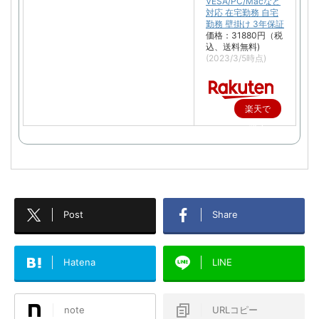
VESA/PC/Macなど
対応 在宅勤務 自宅
勤務 壁掛け 3年保証
価格：31880円（税
込、送料無料)
(2023/3/5時点)
楽天で
購入
Post
Share
Hatena
LINE
note
URLコピー