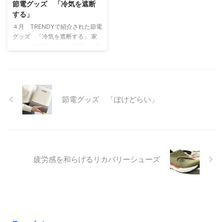
節電グッズ 「冷気を遮断
野菜に向いています。カタールの
的な衣類乾燥機に比べて電気代を
する」
環境では、健康的に気をつけたバ
大幅に節電できます。開発した会
４月 TRENDYで紹介された節電
ランスの取れた食事が重要、健康
社の社内からの「子供に服を数枚
グッズ 「冷気を遮断する」 家
的な食事を楽しみ過酷な環境で過
だけ乾かしたいという声がきっか
のなかで節電するなら外気との接
...
けで開発が始まり、商品化に至り
点である窓際が鍵を握ります。室
...
温が外気温の影響を受けにくくす
ることで、夏や冬を中心に稼働す
るエアコンの冷暖房効率があが
る。「スイッチポット カーテ
節電グッズ 「ぽけどらい」
ン」はカーテンレールに取り付け
てカーテンの開閉を自動化させま
す。タイマー機能を利用すれば、
夏は日差しが強くなる日中、冬は
冷気が入り込む日没後にカーテン
が閉まるように設定ができる。室
疲労感を和らげるリカバリーシューズ
内の急激な温度変化によってエア
コンに負担がかかるのを防ぐ。夕
方以降に帰宅したとき室内温度を
...