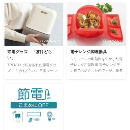
2025/3/16
2025/3/16
節電グッズ 「ぽけどら
電子レンジ調理器具
い」
シリコーンの耐熱性を生かした電
子レンジ用調理器 電子レンジ圧
TRENDYで紹介された節電グッ
力鍋でも紹介したのですが、筆者
ズ 「ぽけどらい」 日常シーン
は仕事上カタールで生活していま
においてピンポイントで活躍する
したが、工業地帯での生活、部屋
グッズも取り入れれば節電はさら
での調理用コンロは使えません。
に徹底できる。衣装乾燥機は消費
唯一電子レンジでの調理は可能で
電力も大きく、乾かしたい衣類が
したので色々な調理器具を試しま
数枚と少ない場合、効率が悪い、
したので紹介します。その一つが
そこでスリーアールの「クラレ
シリコーンの耐熱性を生かした電
折り畳み衣料乾燥機 ぽけどら
子レンジ用調理器です。レンジで
い」の登場です。「ぽけどらい」
2025/3/16
蒸料理が手軽に簡単にできます。
は、少量の衣類を素早く乾かすこ
カタールのお野菜は、少し硬く蒸
とに特化しておりますので、一般