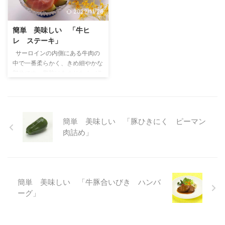
てサラダを作ってみます。 材
ック 青ネギ １本 卵黄 １個 海
2022/11/26
料 （４人前） 薄切り牛もも
苔 1/3枚 味付け 醤油 小さじ
肉 200g サニーレタス 1株 ト
１杯 砂糖 小さじ 1/3杯 酢 小
簡単 美味しい 「牛ヒ
マト １個 貝割れ大根 １束 ラ
さじ 1/2杯 レシピ かまぼこは、
レ ステーキ」
ディッシュ ２個 クレソン】１
１センチ角切り（賽の目切り）
サーロインの内側にある牛肉の
束 ドレッシング サラダ油
青ネギを切っておく 海苔はさっ
中で一番柔らかく、きめ細やかな
120cc 酢 小さじ 1杯 レモン
とあぶって、手でほぐす ボール
部位です。脂肪はあまりなくバラ
汁 大さ ...
...
ンスの良いのは言うまでもありま
せん。お値段が高いですが、厚く
切って、お肉の味を楽しむ事がで
きます。加熱すぎると固くなりま
簡単 美味しい 「豚ひきにく ピーマン
すので注意して料理しましょう。
肉詰め」
今回は、コクのあるソースをつか
った牛ヒレ料理です。 材料
（４人前） 牛ヒレ肉 150gを４
枚 粗びき粒胡椒 大さじ ４杯
パセリ 調味料 塩 少々 バター
簡単 美味しい 「牛豚合いびき ハンバ
40g ソース ブランデー 50cc ブ
ーグ」
イヨン 120cc 生クリーム
180cc バター 80g ...