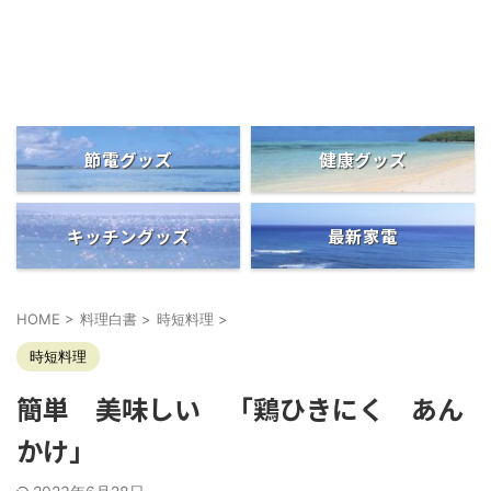
便利グッズの情報発信
マーケットシア
節電グッズ
健康グッズ
キッチングッズ
最新家電
HOME
>
料理白書
>
時短料理
>
時短料理
簡単 美味しい 「鶏ひきにく あん
かけ」