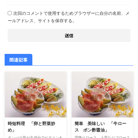
次回のコメントで使用するためブラウザーに自分の名前、メ
ールアドレス、サイトを保存する。
関連記事
2022/11/26
2022/11/26
時短料理 「卵と野菜炒
簡単 美味しい 「牛ロー
め」
ス ポン酢醤油」
タンパク質が主成分でビタミンA
霜降りロース、上質なリブロース