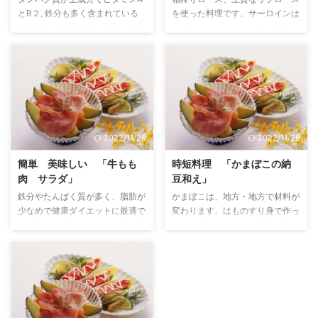
とB２, 鉄分も多く含まれている
を使った料理です。サーロインは
鶏卵です。新鮮な卵は表面がサラ
リブロースからももに続く部位で
ザラとして重みがあります。新鮮
脂肪は少なめ、肩ロースは、筋が
な卵は黄身が盛り上がり、白身も
ありステーキには不向きです。こ
二重の輪がはっきりしています。
こでは肩ロースの薄切りを使っ
殻が褐色な赤玉、白い白玉があり
て、あっさりとうまみを生かした
ます。ヨード卵もありますね。鶏
レシピを紹介します。 材料
卵は物価が高くなってきていて
（４人前） 薄切り牛ロース
も、価格変動がないのは本当にう
200g 玉ねぎ 1 個 青ネギ 1 本
2022/11/26
2022/11/26
れしいですね。今回の料理は、子
下味 塩 少々 酒 大さじ１杯 調
供が好きないり卵です。 材料
味料 七味唐辛子 ポン酢 サラダ油
簡単 美味しい 「牛もも
時短料理 「かまぼこの納
４人前 卵 ３個 塩 少々 ほうれ
レシピ 牛肉は一口大に切る 玉ね
肉 サラダ」
豆和え」
ん草 １束 しめじ １パック も
ぎは、縦に１cm幅に切る 青ネギ
鉄分やたんぱく質が多く、脂肪が
かまぼこは、地方・地方で材料が
やし 1/4パック 調味料 酒 大さ
は、３ｃｍ長さに切る フライパ
少なめで健康ダイエットに最適で
変わります。はものすり身で作っ
じん１杯 醤油 大さじ １杯 砂
ンでサラダ油を熱し、牛肉、玉ね
す。牛もも肉はしんたまと呼ばれ
たかまぼこは、つやや弾力があり
糖 小さじ １杯 ...
ぎを入れ、 ...
ています。しんたまは、やや粗い
美味しい、酒の肴に一品加えたい
のですが、すきやき、揚げ物、煮
ものです、今回は梅肉も混ぜ合わ
込みなどがお薦めです。赤身が少
せてさっぱりとした仕上がりにな
ない方が柔らかく、赤身が多いと
っています。 材料 （４人前）
固い傾向にあります。今回は赤身
かまぼこ 2/3 本 梅肉チューブ入
の少ない柔らかい、もも肉を使っ
り（梅干し ２個） 納豆 １パ