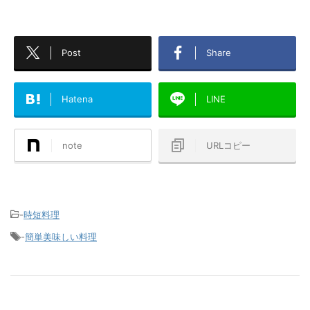
Post
Share
Hatena
LINE
note
URLコピー
-
時短料理
-
簡単美味しい料理