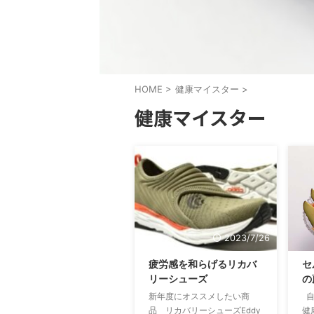
HOME
>
健康マイスター
>
健康マイスター
2023/7/26
疲労感を和らげるリカバ
セ
リーシューズ
の
新年度にオススメしたい商
自
品 リカバリーシューズEddy
健