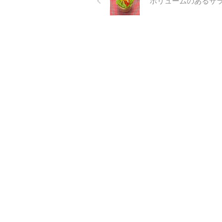
ボリュームのあるサ
ハウと最新の開発技術を駆使
して生み出した全く新しいリ
カバリーシューズブランド、
試合や練習による慢性疲労で
常に怪我のリスクが伴うアス
リートから、日々の仕事に疲
れているミドル世代、いつま
でも若々しく家族に迷惑をか
けずに生き生きと健康寿命を
全うしたいシニア世代に幅広
い皆 ...