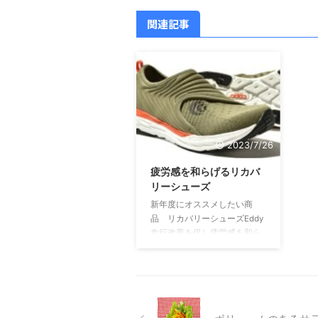
関連記事
2023/7/26
疲労感を和らげるリカバ
リーシューズ
新年度にオススメしたい商
品 リカバリーシューズEddy
血行改善を促し疲労感を和ら
げるインソール付き！リカバ
リーシューズEddy（エディ）
は、血流改善効果が期待され
る。創業154年、創立74年の
新潟県長岡市にある山三商事
が長い歴史の中で培ったノウ